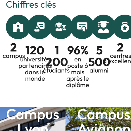
Chiffres clés
2
2
120
1
96
%
5
campus
centres
200
500
universités
en
d’excelle
partenaires
poste 6
étudiants
alumni
dans le
mois
monde
après le
diplôme
Campus
Campus
Lyon
Avignon