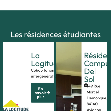
Les résidences étudiantes
La
Réside
Logitude
Campu
Del
Cohabitation
intergénérationnelle
Sol
149 Rue
En
Marcel
savoir
plus
Demonque,
84140
Avignon