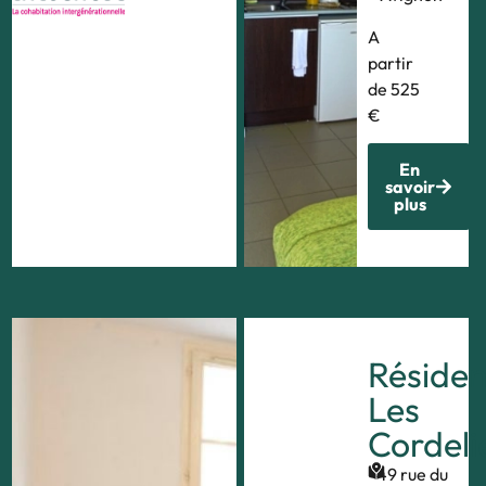
A
partir
de 525
€
En
savoir
plus
Résidence
Réside
André
Les
Malraux
Cordeli
45
49 rue du