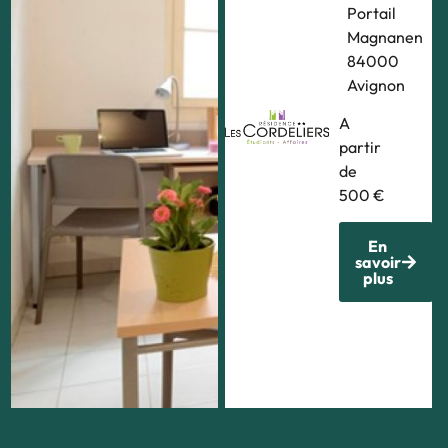
Rue
Portail
Michel
Magnanen
de
84000
Montaigne,
Avignon
84140
A
Avignon
partir
A
de
partir
500 €
de
469
En
savoir
€
plus
En
savoir
plus