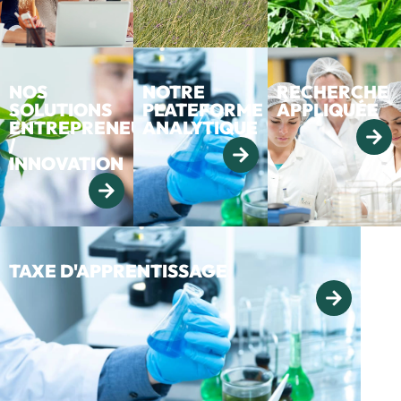
NOS
NOTRE
RECHERCHE
SOLUTIONS
PLATEFORME
APPLIQUÉE
ENTREPRENEURIAT
ANALYTIQUE
/
INNOVATION
TAXE D'APPRENTISSAGE