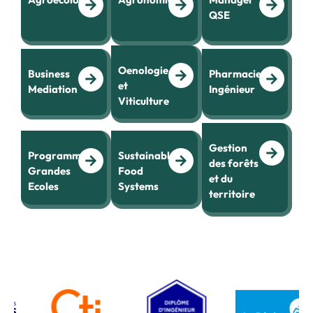
QSE
Oenologie
Business
Pharmacien-
et
Mediation
Ingénieur
Viticulture
Gestion
Programme
Sustainable
des forêts
Grandes
Food
et du
Ecoles
Systems
territoire