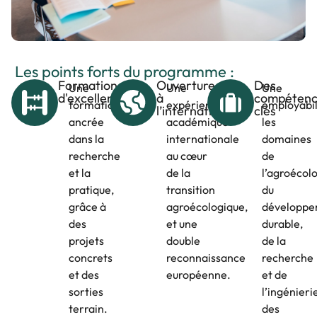
Les points forts du programme :
Formation
Ouverture
Des
Une
Une
Une
d'excellence
à
compétenc
formation
expérience
employabil
l’international
clés
ancrée
académique
les
dans la
internationale
domaines
recherche
au cœur
de
et la
de la
l’agroécolo
pratique,
transition
du
grâce à
agroécologique,
développ
des
et une
durable,
projets
double
de la
concrets
reconnaissance
recherche
et des
européenne.
et de
sorties
l’ingénieri
terrain.
des