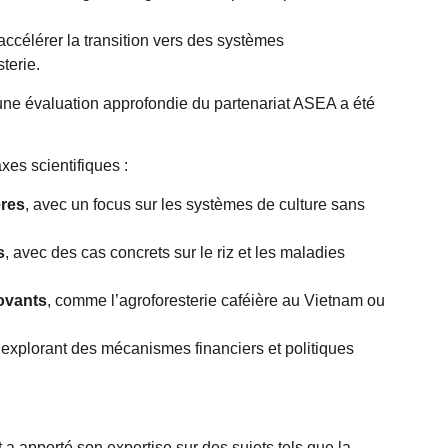
ccélérer la transition vers des systèmes
terie.
une évaluation approfondie du partenariat ASEA a été
xes scientifiques :
ères
, avec un focus sur les systèmes de culture sans
s
, avec des cas concrets sur le riz et les maladies
ovants
, comme l’agroforesterie caféière au Vietnam ou
, explorant des mécanismes financiers et politiques
a apporté son expertise sur des sujets tels que la