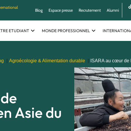
ternational
Blog
Espace presse
Recrutement
Alumni
ETRE ETUDIANT
MONDE PROFESSIONNEL
INTERNATION
og
Agroécologie & Alimentation durable
ISARA au cœur de l
 de
en Asie du