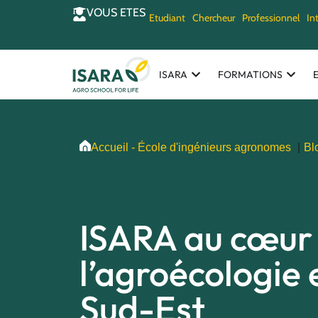
VOUS ETES
Etudiant
Chercheur
Professionnel
In
ISARA
FORMATIONS
Accueil - École d'ingénieurs agronomes
Bl
ISARA au cœur
l’agroécologie 
Sud-Est