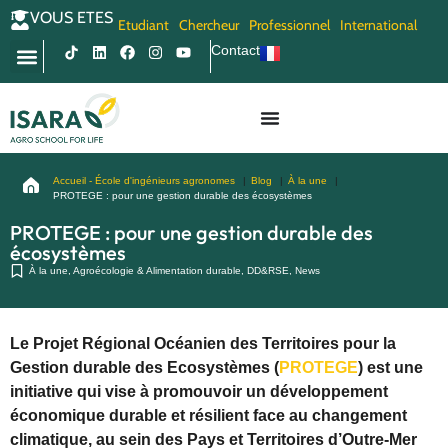
VOUS ETES
Etudiant
Chercheur
Professionnel
International
Contact
Accueil - École d'ingénieurs agronomes
Blog
À la une
PROTEGE : pour une gestion durable des écosystèmes
PROTEGE : pour une gestion durable des
écosystèmes
À la une
,
Agroécologie & Alimentation durable
,
DD&RSE
,
News
Le Projet Régional Océanien des Territoires pour la
Gestion durable des Ecosystèmes (
PROTEGE
) est une
initiative qui vise à promouvoir un développement
économique durable et résilient face au changement
climatique, au sein des Pays et Territoires d’Outre-Mer