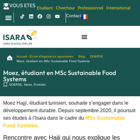
VOUS ETES
Etudiant
Chercheur
Professionnel
International
Contact
Accueil - École d'ingénieurs agronomes
Blog
DD&RSE
Moez, étudiant en MSc Sustainable Food Systems
Moez, étudiant en MSc Sustainable Food
Systems
DD&RSE
,
News
,
Portraits
Moez Hajji, étudiant tunisien, souhaite s’engager dans le
développement durable. Depuis septembre 2020, il poursuit
ses études à l’Isara dans le cadre du
MSc Sustainable
Food Systems
.
Rencontre avec Hajji qui nous explique les