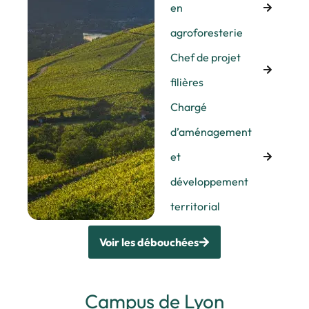
en
agroforesterie
Chef de projet
filières
Chargé
d’aménagement
et
développement
territorial
Voir les débouchées
Campus de Lyon