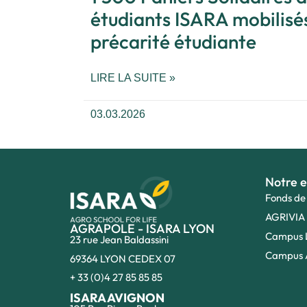
étudiants ISARA mobilisés
précarité étudiante
LIRE LA SUITE »
03.03.2026
Notre e
Fonds de
AGRIVIA
AGRAPOLE - ISARA LYON
Campus 
23 rue Jean Baldassini
Campus 
69364 LYON CEDEX 07
+ 33 (0)4 27 85 85 85
ISARA AVIGNON