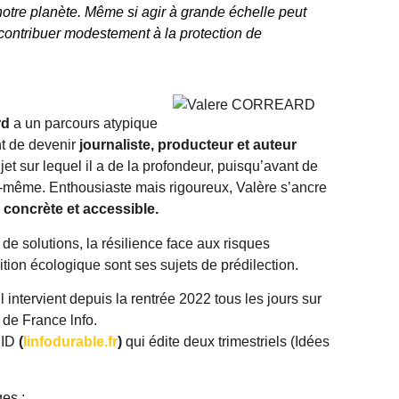
notre planète. Même si agir à grande échelle peut
contribuer modestement à la protection de
rd
a un parcours atypique
nt de devenir
journaliste, producteur et auteur
t sur lequel il a de la profondeur, puisqu’avant de
 lui-même. Enthousiaste mais rigoureux, Valère s’ancre
e
concrète et accessible.
 de solutions, la résilience face aux risques
tion écologique sont ses sujets de prédilection.
 intervient depuis la rentrée 2022 tous les jours sur
 de France lnfo.
 ID
(
linfodurable.fr
)
qui édite deux trimestriels (Idées
es :