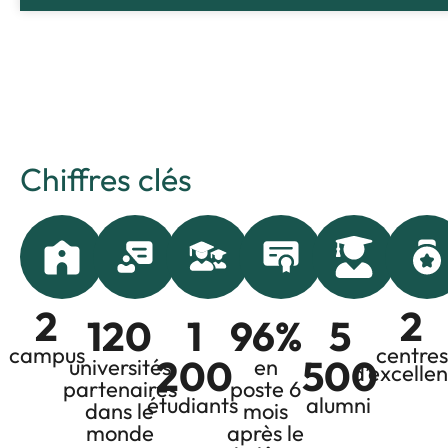
Chiffres clés
2
2
120
1
96
%
5
campus
centres
200
500
universités
en
d’excelle
partenaires
poste 6
étudiants
alumni
dans le
mois
monde
après le