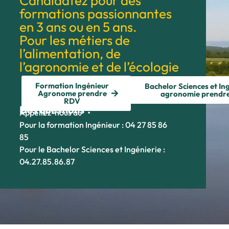
Candidatez pour des
formations passionnantes
en 3 ans ou en 5 ans.
Pour les métiers de
l’alimentation, de
l’agronomie et de l’écologie
Formation Ingénieur
Bachelor Sciences et In
Agronome prendre
agronomie prendr
RDV
Des questions ?
Appellez-nous au
Pour la formation Ingénieur : 04 27 85 86
85
Pour le Bachelor Sciences et Ingénierie :
04.27.85.86.87